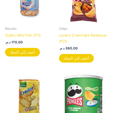
Biscuits
Chips
Gullon Mini Fish /P12
Lorenz Crunchips Barbecue
/P25
د.م.
170,00
د.م.
360,00
أضف إلى السلة
أضف إلى السلة