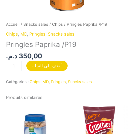
Accueil
/
Snacks sales
/
Chips
/ Pringles Paprika /P19
Chips
,
MD
,
Pringles
,
Snacks sales
Pringles Paprika /P19
د.م.
350,00
أضف إلى السلة
Catégories :
Chips
,
MD
,
Pringles
,
Snacks sales
Produits similaires