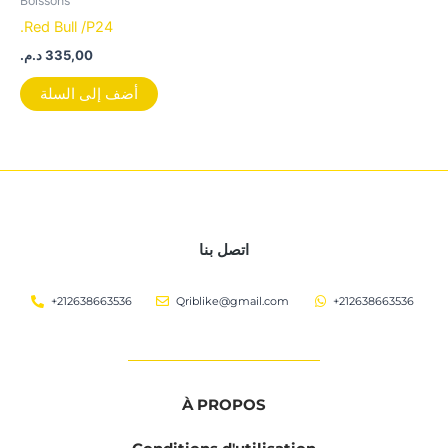
Boissons
.Red Bull /P24
د.م.
335,00
أضف إلى السلة
اتصل بنا
+212638663536
Qriblike@gmail.com
+212638663536
À PROPOS