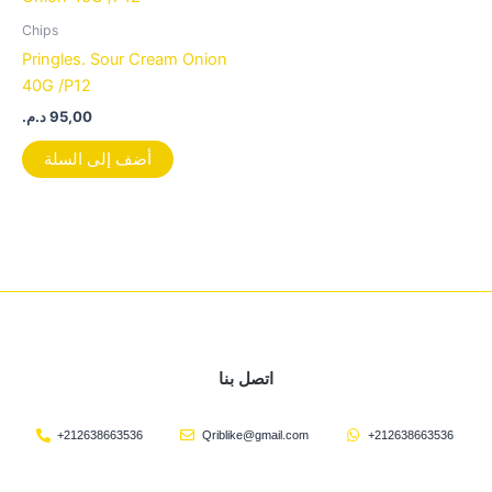
Chips
Pringles. Sour Cream Onion
40G /P12
د.م.
95,00
أضف إلى السلة
اتصل بنا
+212638663536
Qriblike@gmail.com
+212638663536