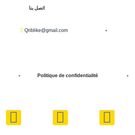
اتصل بنا
Qriblike@gmail.com
Politique de confidentialité
Y
I
W
o
n
h