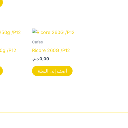
Cafes
0g /P12
Ricore 260G /P12
د.م.
0,00
أضف إلى السلة