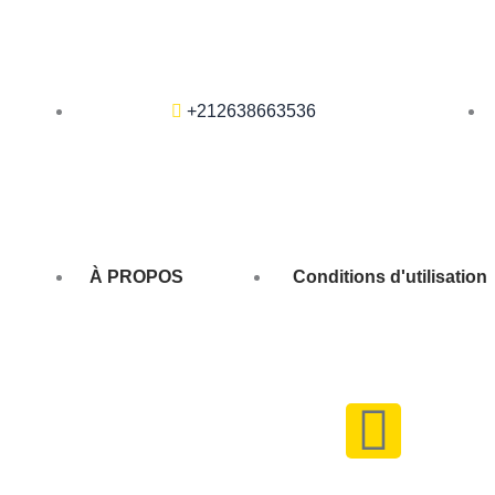
+212638663536
À PROPOS
Conditions d'utilisation
F
a