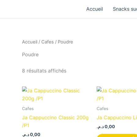
Aller
Accueil
Snacks su
au
contenu
Accueil
/
Cafes
/ Poudre
Poudre
8 résultats affichés
Cafes
Cafes
Ja Cappuccino Classic 200g
Ja Cappuccino Li
/P1
د.م.
0,00
د.م.
0,00