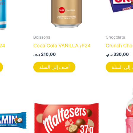
Boissons
Chocolats
P24
Coca Cola VANILLA /P24
Crunch Cho
د.م.
210,00
د.م.
330,00
إلى السلة
أضف إلى السلة