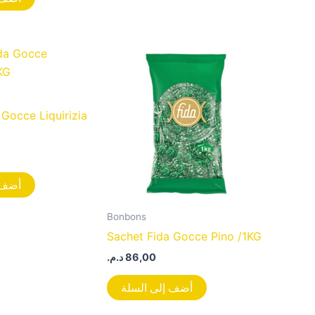
 Gocce Liquirizia
أضف 
Bonbons
Sachet Fida Gocce Pino /1KG
د.م.
86,00
أضف إلى السلة