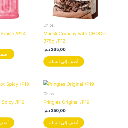
Chips
Fraise /P24
Muesli Crunchy with CHOCO
375g /P12
د.م.
265,00
أضف 
أضف إلى السلة
Chips
t Spicy /P19
Pringles Original /P19
د.م.
350,00
أضف إلى السلة
أضف 