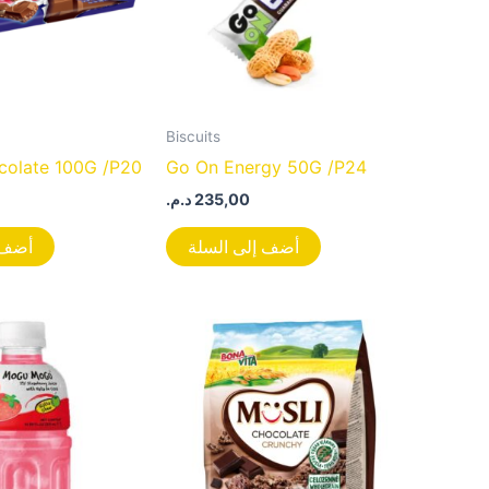
Biscuits
colate 100G /P20
Go On Energy 50G /P24
د.م.
235,00
أضف إلى السلة
أضف 