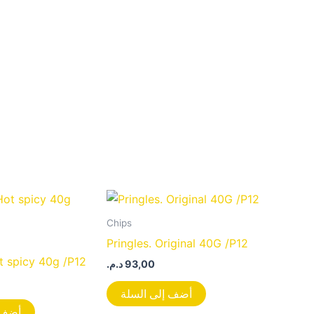
Chips
Pringles. Original 40G /P12
ot spicy 40g /P12
د.م.
93,00
أضف إلى السلة
أضف 