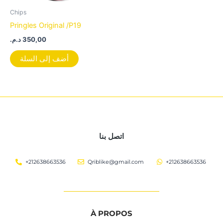
Chips
Pringles Original /P19
د.م.
350,00
أضف إلى السلة
اتصل بنا
+212638663536
Qriblike@gmail.com
+212638663536
À PROPOS