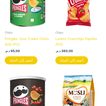
Chips
Chips
Pringles. Sour Cream Onion
Lorenz Crunchips Paprika
40G /P12
/P25
د.م.
95,00
د.م.
360,00
أضف إلى السلة
أضف إلى السلة