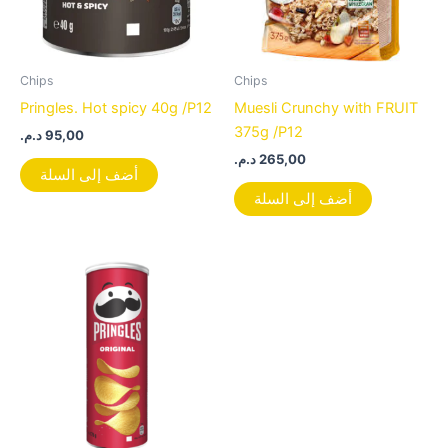
Chips
Chips
Pringles. Hot spicy 40g /P12
Muesli Crunchy with FRUIT
375g /P12
د.م.
95,00
د.م.
265,00
أضف إلى السلة
أضف إلى السلة