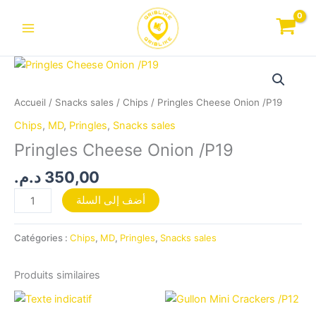
Aller
au
contenu
quantité
de
Pringles
Accueil
/
Snacks sales
/
Chips
/ Pringles Cheese Onion /P19
Cheese
Chips
,
MD
,
Pringles
,
Snacks sales
Onion
Pringles Cheese Onion /P19
/P19
د.م.
350,00
أضف إلى السلة
Catégories :
Chips
,
MD
,
Pringles
,
Snacks sales
Produits similaires