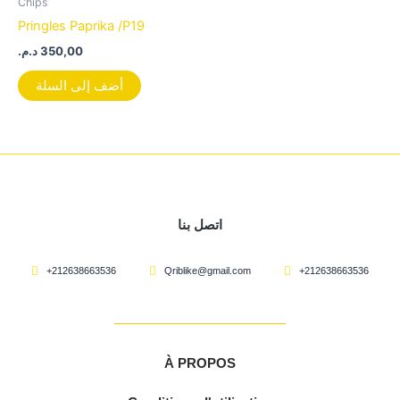
Chips
Pringles Paprika /P19
د.م.
350,00
أضف إلى السلة
اتصل بنا
+212638663536
Qriblike@gmail.com
+212638663536
À PROPOS