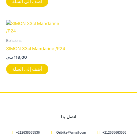
أضف إلى السلة
Boissons
SIMON 33cl Mandarine /P24
د.م.
118,00
أضف إلى السلة
اتصل بنا
+212638663536
Qriblike@gmail.com
+212638663536