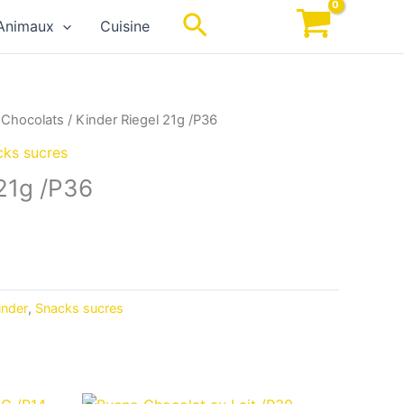
Rechercher
Animaux
Cuisine
/
Chocolats
/ Kinder Riegel 21g /P36
cks sucres
 21g /P36
inder
,
Snacks sucres