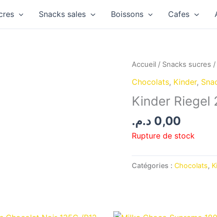
cres
Snacks sales
Boissons
Cafes
Accueil
/
Snacks sucres
Chocolats
,
Kinder
,
Sna
Kinder Riegel
د.م.
0,00
Rupture de stock
Catégories :
Chocolats
,
K