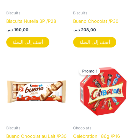
Biscuits
Biscuits
Biscuits Nutella 3P /P28
Bueno Chocolat /P30
د.م.
190,00
د.م.
208,00
أضف إلى السلة
أضف إلى السلة
Le
Le
prix
prix
Promo !
initial
actuel
était :
est :
36,00 د.م..
42,00 د.م..
Biscuits
Chocolats
Bueno Chocolat au Lait /P30
Celebration 186g /P16