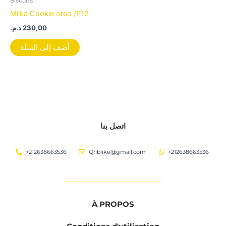
Biscuits
Milka Cookie oreo /P12
د.م.
230,00
أضف إلى السلة
اتصل بنا
+212638663536
Qriblike@gmail.com
+212638663536
À PROPOS