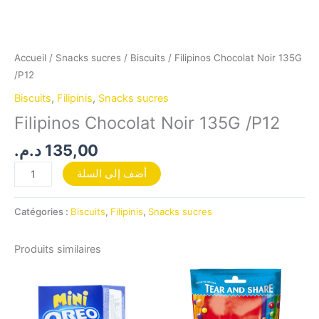
Accueil
/
Snacks sucres
/
Biscuits
/ Filipinos Chocolat Noir 135G
/P12
Biscuits
,
Filipinis
,
Snacks sucres
Filipinos Chocolat Noir 135G /P12
د.م.
135,00
أضف إلى السلة
Catégories :
Biscuits
,
Filipinis
,
Snacks sucres
Produits similaires