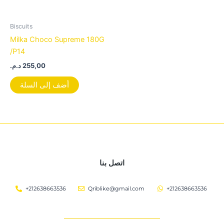
Biscuits
Milka Choco Supreme 180G
/P14
د.م.
255,00
أضف إلى السلة
اتصل بنا
+212638663536
Qriblike@gmail.com
+212638663536