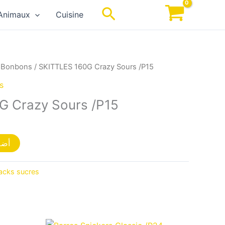
Rechercher
Animaux
Cuisine
/
Bonbons
/ SKITTLES 160G Crazy Sours /P15
s
G Crazy Sours /P15
أضف
acks sucres