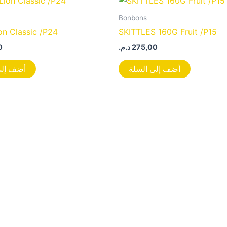
Bonbons
on Classic /P24
SKITTLES 160G Fruit /P15
0
د.م.
275,00
أضف إلى السلة
أضف إلى