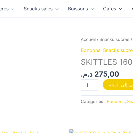
cres
Snacks sales
Boissons
Cafes
quantité
Accueil
/
Snacks sucres
de
Bonbons
,
Snacks sucre
SKITTLES
SKITTLES 160
160G
Crazy
د.م.
275,00
Sours
 إلى السلة
/P15
Catégories :
Bonbons
,
Sn