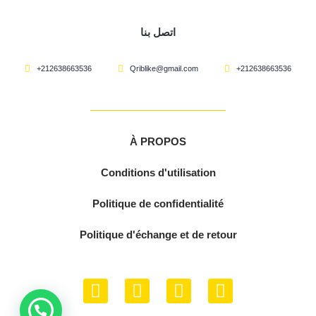
اتصل بنا
+212638663536
Qriblike@gmail.com
+212638663536
À PROPOS
Conditions d'utilisation
Politique de confidentialité
Politique d'échange et de retour
F
Y
I
W
a
o
n
h