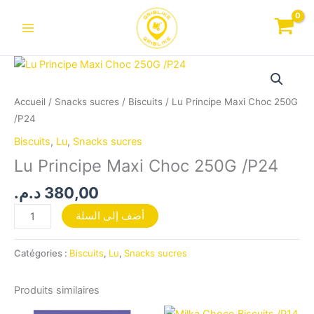
Aller
au
contenu
quantité
de
Lu
Accueil
/
Snacks sucres
/
Biscuits
/ Lu Principe Maxi Choc 250G
Principe
/P24
Maxi
Biscuits
,
Lu
,
Snacks sucres
Choc
Lu Principe Maxi Choc 250G /P24
250G
/P24
د.م.
380,00
أضف إلى السلة
Catégories :
Biscuits
,
Lu
,
Snacks sucres
Produits similaires