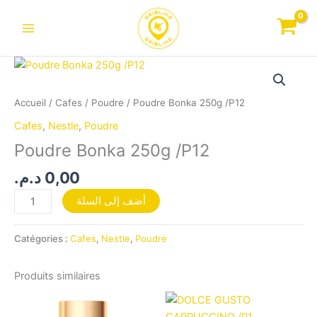
Aller
au
contenu
quantité
de
Poudre
Accueil
/
Cafes
/
Poudre
/ Poudre Bonka 250g /P12
Bonka
Cafes
,
Nestle
,
Poudre
250g
Poudre Bonka 250g /P12
/P12
د.م.
0,00
أضف إلى السلة
Catégories :
Cafes
,
Nestle
,
Poudre
Produits similaires