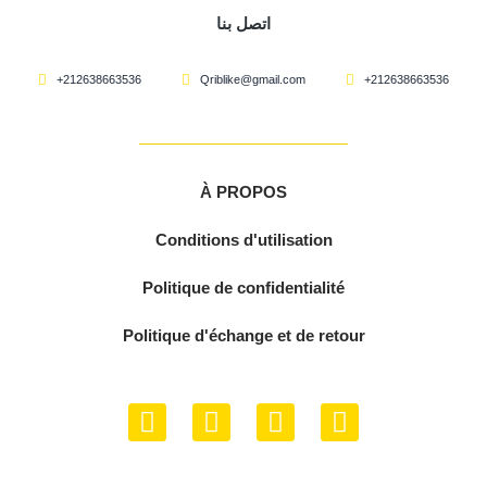
اتصل بنا
+212638663536
Qriblike@gmail.com
+212638663536
À PROPOS
Conditions d'utilisation
Politique de confidentialité
Politique d'échange et de retour
F
Y
I
W
a
o
n
h
c
u
s
a