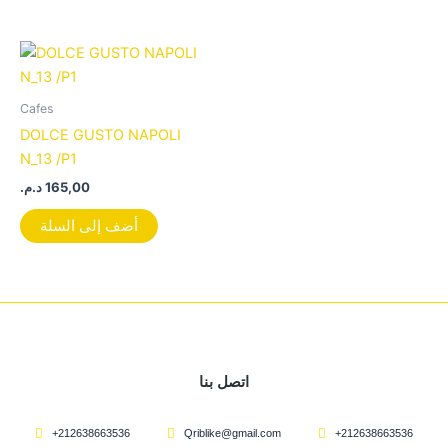
Cafes
DOLCE GUSTO NAPOLI
N_13 /P1
د.م.
165,00
أضف إلى السلة
اتصل بنا
+212638663536
Qriblike@gmail.com
+212638663536