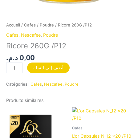
Accueil
/
Cafes
/
Poudre
/ Ricore 260G /P12
Cafes
,
Nescafee
,
Poudre
Ricore 260G /P12
د.م.
0,00
أضف إلى السلة
Catégories :
Cafes
,
Nescafee
,
Poudre
Produits similaires
Cafes
L’or Capsules N_12 x20 /P10