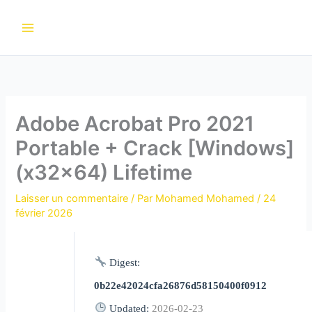
Aller
au
contenu
Adobe Acrobat Pro 2021
Portable + Crack [Windows]
(x32x64) Lifetime
Laisser un commentaire
/ Par
Mohamed Mohamed
/
24
février 2026
Digest:
0b22e42024cfa26876d58150400f0912
Updated:
2026-02-23