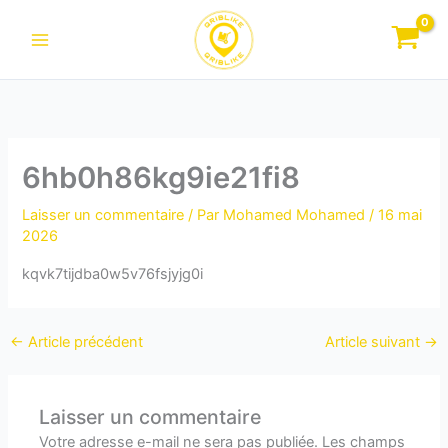
Aller
au
contenu
6hb0h86kg9ie21fi8
Laisser un commentaire
/ Par
Mohamed Mohamed
/
16 mai
2026
kqvk7tijdba0w5v76fsjyjg0i
←
Article précédent
Article suivant
→
Laisser un commentaire
Votre adresse e-mail ne sera pas publiée.
Les champs