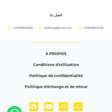
اتصل بنا
+212638663536
Qriblike@gmail.com
+212638663536
À PROPOS
Conditions d'utilisation
Politique de confidentialité
Politique d'échange et de retour
F
Y
I
W
a
o
n
h