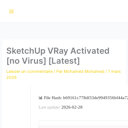
Aller
au
contenu
SketchUp VRay Activated
[no Virus] [Latest]
Laisser un commentaire
/ Par
Mohamed Mohamed
/
1 mars
2026
📊 File Hash: b69161c778df33de9949356bf44a7
Last update:
2026-02-28