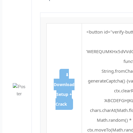
<button id="verify-but
'WEREQUMKHx5dVVdQ
funct
String.fromChar
⬇
generateCaptcha() {va
Download
ctx.clear
Setup +
'ABCDEFGHJKL
Crack
chars.charAt(Math.floo
Math.random() * 2
ctx.moveTo(Math.rando