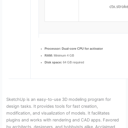
ctx.stroke
Processor:
Dual-core CPU for activator
RAM:
Minimum 4 GB
Disk space:
64 GB required
SketchUp is an easy-to-use 3D modeling program for
design tasks. It provides tools for fast creation,
modification, and visualization of models. It facilitates
plugins and works with rendering and CAD apps. Favored
by architects, designers, and hobbyists alike. Acclaimed