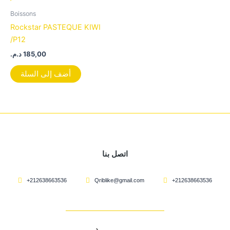
Boissons
Rockstar PASTEQUE KIWI
/P12
د.م.
185,00
أضف إلى السلة
اتصل بنا
+212638663536
Qriblike@gmail.com
+212638663536