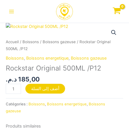
Aller
au
contenu
quantité
de
Rockstar
Accueil
/
Boissons
/
Boissons gazeuse
/ Rockstar Original
Original
500ML /P12
500ML
Boissons
,
Boissons energetique
,
Boissons gazeuse
/P12
Rockstar Original 500ML /P12
د.م.
185,00
أضف إلى السلة
Catégories :
Boissons
,
Boissons energetique
,
Boissons
gazeuse
Produits similaires