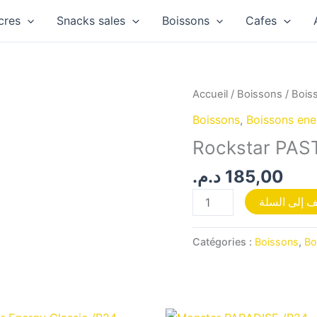
cres
Snacks sales
Boissons
Cafes
quantité
Accueil
/
Boissons
/
Bois
de
Boissons
,
Boissons ene
Rockstar
Rockstar PAS
PASTEQUE
KIWI
د.م.
185,00
/P12
 إلى السلة
Catégories :
Boissons
,
Bo