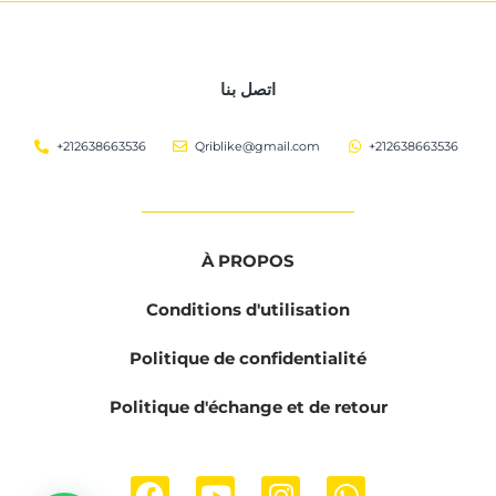
اتصل بنا
+212638663536
Qriblike@gmail.com
+212638663536
À PROPOS
Conditions d'utilisation
Politique de confidentialité
Politique d'échange et de retour
F
Y
I
W