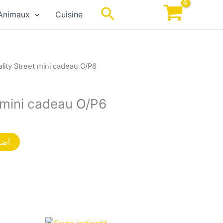
Rechercher
Animaux
Cuisine
lity Street mini cadeau O/P6
t mini cadeau O/P6
أضف