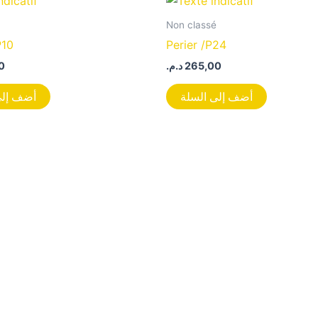
Non classé
P10
Perier /P24
0
د.م.
265,00
أضف إلى السلة
أضف إلى