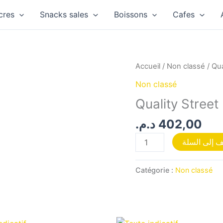
cres
Snacks sales
Boissons
Cafes
quantité
Accueil
/
Non classé
/ Qua
de
Non classé
Quality
Quality Stree
Street
mini
د.م.
402,00
cadeau
 إلى السلة
O/P6
Catégorie :
Non classé