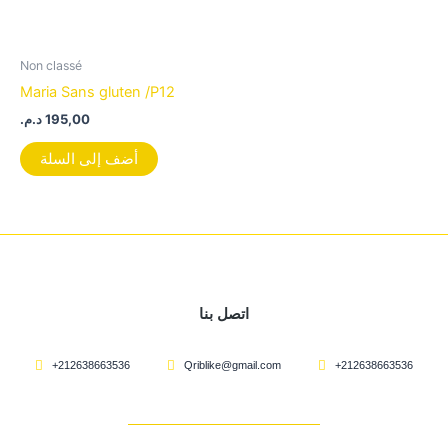
Non classé
Maria Sans gluten /P12
د.م.
195,00
أضف إلى السلة
اتصل بنا
+212638663536
Qriblike@gmail.com
+212638663536