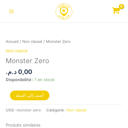
Aller
au
contenu
quantité
de
Monster
Accueil
/
Non classé
/ Monster Zero
Zero
Non classé
Monster Zero
د.م.
0,00
Disponibilité :
1 en stock
أضف إلى السلة
UGS :
monster-zero
Catégorie :
Non classé
Produits similaires