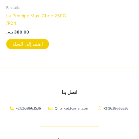
Biscuits
Lu Principe Maxi Choc 250G
/P24
د.م.
380,00
أضف إلى السلة
اتصل بنا
+212638663536
Qriblike@gmail.com
+212638663536