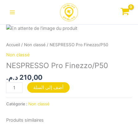
Aller
au
contenu
quantité
de
NESPRESSO
Accueil
/
Non classé
/ NESPRESSO Pro Finezzo/P50
Pro
Non classé
Finezzo/P50
NESPRESSO Pro Finezzo/P50
د.م.
210,00
أضف إلى السلة
Catégorie :
Non classé
Produits similaires