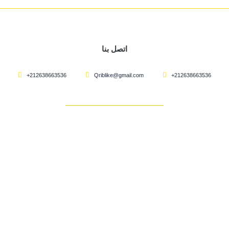
اتصل بنا
+212638663536
Qriblike@gmail.com
+212638663536
À PROPOS
Conditions d'utilisation
Politique de confidentialité
Politique d'échange et de retour