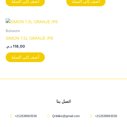
أضف إلى السلة
أضف إلى السلة
Boissons
SIMON 1.5L ORANJE /P6
د.م.
118,00
أضف إلى السلة
اتصل بنا
+212638663536
Qriblike@gmail.com
+212638663536