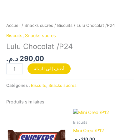
Accueil
/
Snacks sucres
/
Biscuits
/ Lulu Chocolat /P24
Biscuits
,
Snacks sucres
Lulu Chocolat /P24
د.م.
290,00
أضف إلى السلة
Catégories :
Biscuits
,
Snacks sucres
Produits similaires
Biscuits
Mini Oreo /P12
د.م.
210,00