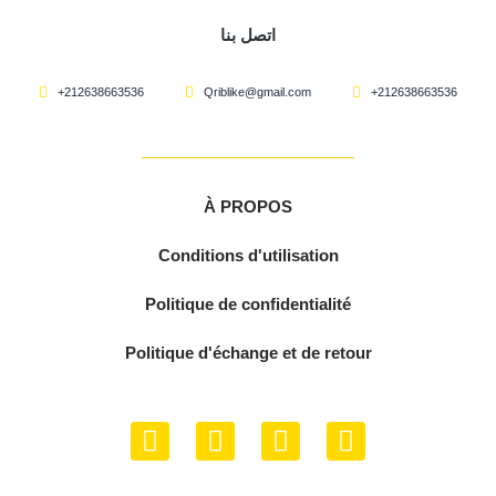
اتصل بنا
+212638663536
Qriblike@gmail.com
+212638663536
À PROPOS
Conditions d'utilisation
Politique de confidentialité
Politique d'échange et de retour
F
Y
I
W
a
o
n
h
c
u
s
a