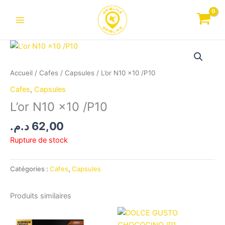
Aller
au
contenu
Accueil
/
Cafes
/
Capsules
/ L’or N10 x10 /P10
Cafes
,
Capsules
L’or N10 x10 /P10
د.م.
62,00
Rupture de stock
Catégories :
Cafes
,
Capsules
Produits similaires