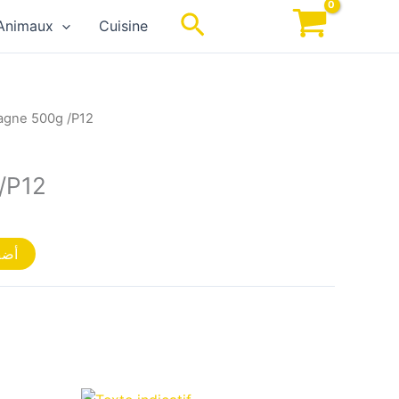
Rechercher
Animaux
Cuisine
sagne 500g /P12
/P12
أضف