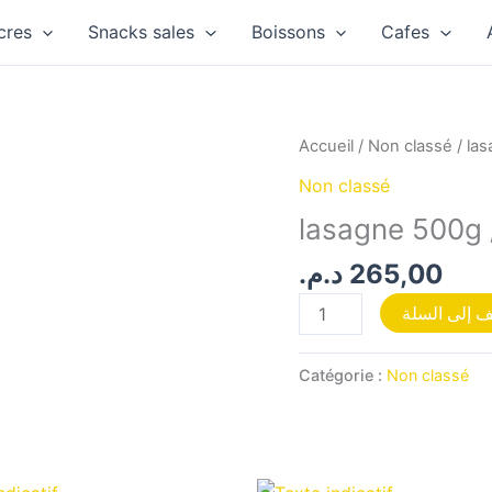
cres
Snacks sales
Boissons
Cafes
quantité
Accueil
/
Non classé
/ la
de
Non classé
lasagne
lasagne 500g 
500g
/P12
د.م.
265,00
 إلى السلة
Catégorie :
Non classé