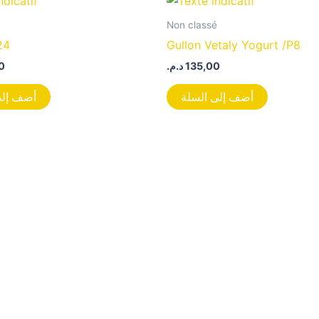
Non classé
24
Gullon Vetaly Yogurt /P8
0
د.م.
135,00
أضف إلى السلة
أضف إلى