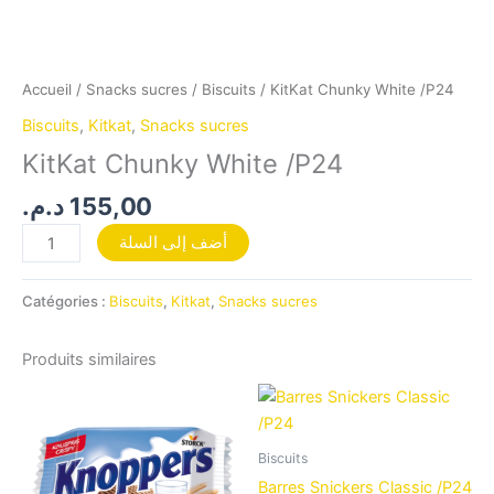
Accueil
/
Snacks sucres
/
Biscuits
/ KitKat Chunky White /P24
Biscuits
,
Kitkat
,
Snacks sucres
KitKat Chunky White /P24
د.م.
155,00
أضف إلى السلة
Catégories :
Biscuits
,
Kitkat
,
Snacks sucres
Produits similaires
Biscuits
Barres Snickers Classic /P24