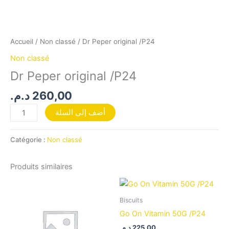
Accueil
/
Non classé
/ Dr Peper original /P24
Non classé
Dr Peper original /P24
د.م.
260,00
أضف إلى السلة
Catégorie :
Non classé
Produits similaires
Biscuits
Go On Vitamin 50G /P24
د.م.
225,00