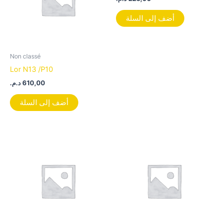
أضف إلى السلة
Non classé
Lor N13 /P10
د.م.
610,00
أضف إلى السلة