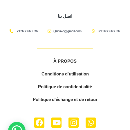
اتصل بنا
+212638663536
Qriblike@gmail.com
+212638663536
À PROPOS
Conditions d'utilisation
Politique de confidentialité
Politique d'échange et de retour
F
Y
I
W
a
o
n
h