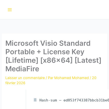
Aller
au
contenu
Microsoft Visio Standard
Portable + License Key
[Lifetime] [x86x64] [Latest]
MediaFire
Laisser un commentaire
/ Par
Mohamed Mohamed
/
20
février 2026
Hash-sum — ed053f743387bbcb31be0