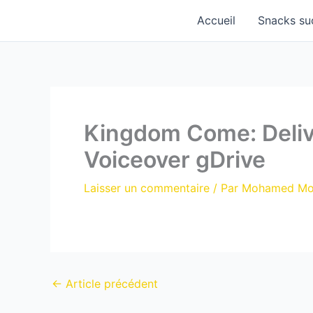
Aller
Accueil
Snacks su
au
contenu
Kingdom Come: Deliv
Voiceover gDrive
Laisser un commentaire
/ Par
Mohamed M
←
Article précédent