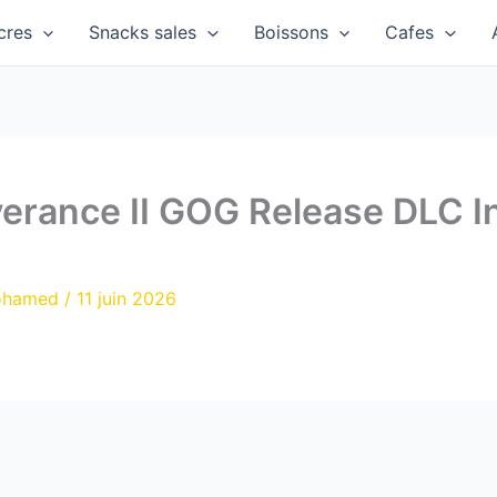
cres
Snacks sales
Boissons
Cafes
erance II GOG Release DLC I
ohamed
/
11 juin 2026