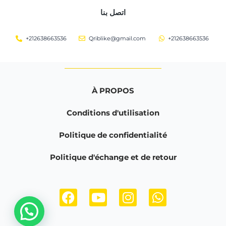
اتصل بنا
+212638663536
Qriblike@gmail.com
+212638663536
À PROPOS
Conditions d'utilisation
Politique de confidentialité
Politique d'échange et de retour
F
Y
I
W
a
o
n
h
c
u
s
a