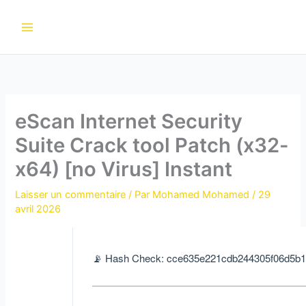
Aller
au
contenu
eScan Internet Security
Suite Crack tool Patch (x32-
x64) [no Virus] Instant
Laisser un commentaire
/ Par
Mohamed Mohamed
/
29
avril 2026
📡 Hash Check: cce635e221cdb244305f06d5b1