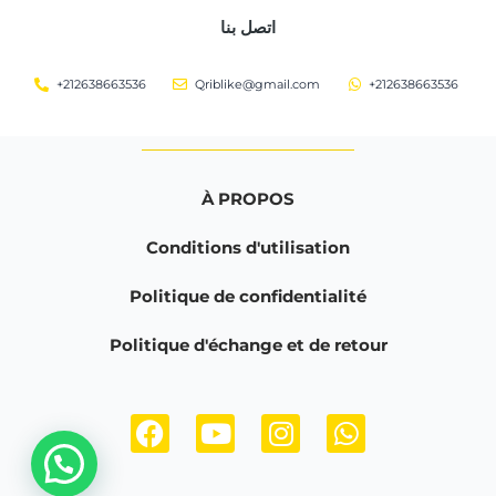
اتصل بنا
+212638663536
Qriblike@gmail.com
+212638663536
À PROPOS
Conditions d'utilisation
Politique de confidentialité
Politique d'échange et de retour
F
Y
I
W
a
o
n
h
c
u
s
a