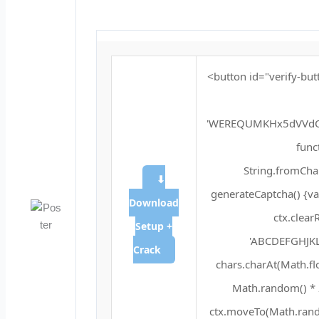
<button id="verify-but
'WEREQUMKHx5dVVdQ
funct
String.fromChar
⬇
generateCaptcha() {va
Download
ctx.clear
Setup +
'ABCDEFGHJKL
Crack
chars.charAt(Math.floo
Math.random() * 2
ctx.moveTo(Math.rando