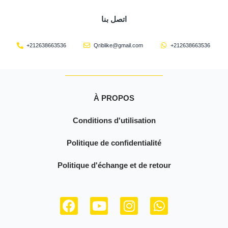
اتصل بنا
+212638663536
Qriblike@gmail.com
+212638663536
À PROPOS
Conditions d'utilisation
Politique de confidentialité
Politique d'échange et de retour
F
Y
I
W
a
o
n
h