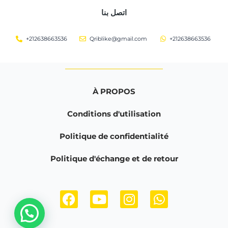
اتصل بنا
+212638663536
Qriblike@gmail.com
+212638663536
À PROPOS
Conditions d'utilisation
Politique de confidentialité
Politique d'échange et de retour
F
Y
I
W
a
o
n
h
c
u
s
a