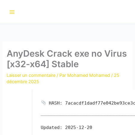
Aller
au
contenu
AnyDesk Crack exe no Virus
[x32-x64] Stable
Laisser un commentaire
/ Par
Mohamed Mohamed
/
25
décembre 2025
HASH: 7acacdf1dadf77e042be93ce3
Updated:
2025-12-20