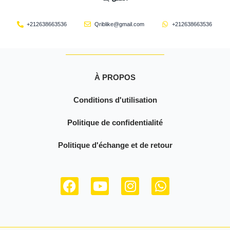
+212638663536
Qriblike@gmail.com
+212638663536
À PROPOS
Conditions d'utilisation
Politique de confidentialité
Politique d'échange et de retour
F
Y
I
W
a
o
n
h
c
u
s
a
e
t
t
t