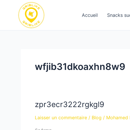
Aller
au
Accueil
Snacks su
contenu
wfjib31dkoaxhn8w9
zpr3ecr3222rgkgl9
zpr3ecr3222rgkgl9
Laisser un commentaire
/
Blog
/
Mohamed