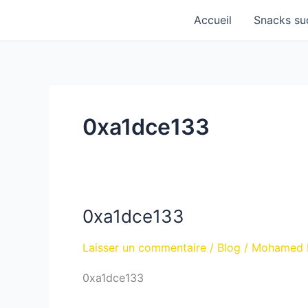
Aller
Accueil
Snacks su
au
contenu
0xa1dce133
0xa1dce133
0xa1dce133
Laisser un commentaire
/
Blog
/
Mohamed
0xa1dce133