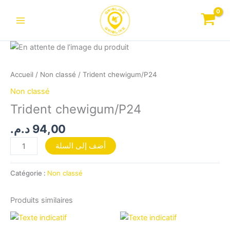
Aller
au
contenu
quantité
de
Trident
Accueil
/
Non classé
/ Trident chewigum/P24
chewigum/P24
Non classé
Trident chewigum/P24
د.م.
94,00
أضف إلى السلة
Catégorie :
Non classé
Produits similaires