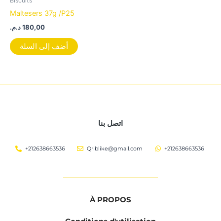
Biscuits
Maltesers 37g /P25
د.م.
180,00
أضف إلى السلة
اتصل بنا
+212638663536
Qriblike@gmail.com
+212638663536
À PROPOS