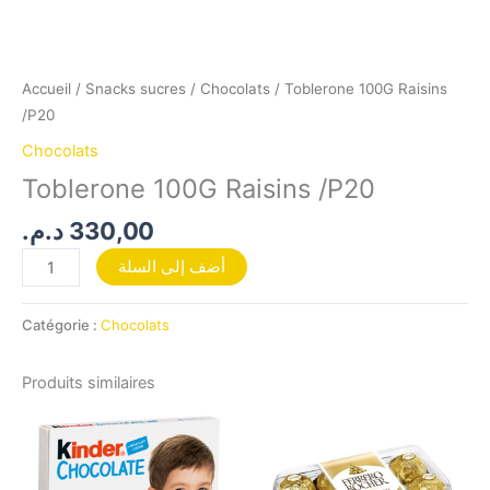
Accueil
/
Snacks sucres
/
Chocolats
/ Toblerone 100G Raisins
/P20
Chocolats
Toblerone 100G Raisins /P20
د.م.
330,00
أضف إلى السلة
Catégorie :
Chocolats
Produits similaires