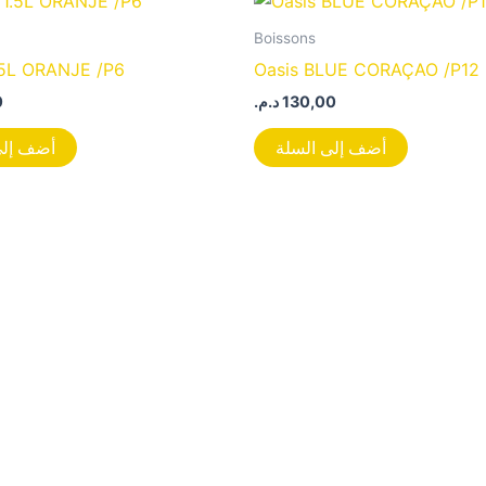
Boissons
5L ORANJE /P6
Oasis BLUE CORAÇAO /P12
0
د.م.
130,00
أضف إلى السلة
أضف إلى