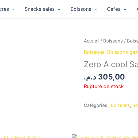
cres
Snacks sales
Boissons
Cafes
Accueil
/
Boissons
/
Bois
Boissons
,
Boissons ga
Zero Alcool S
د.م.
305,00
Rupture de stock
Catégories :
Boissons
,
Bo