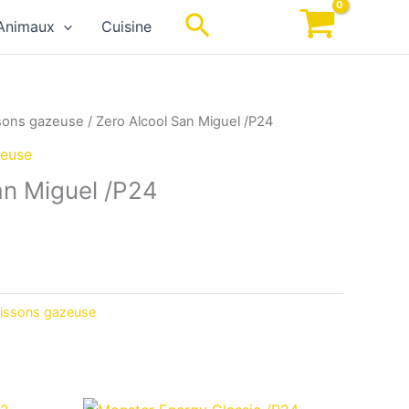
Rechercher
Animaux
Cuisine
sons gazeuse
/ Zero Alcool San Miguel /P24
zeuse
an Miguel /P24
issons gazeuse