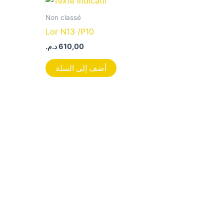
Non classé
Lor N13 /P10
د.م.
610,00
أضف إلى السلة