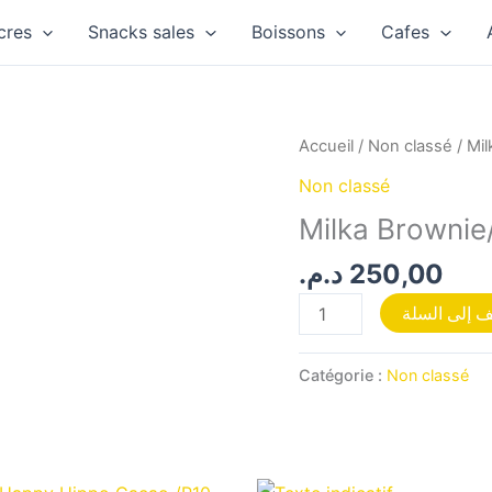
cres
Snacks sales
Boissons
Cafes
quantité
Accueil
/
Non classé
/ Mi
de
Non classé
Milka
Milka Brownie
Brownie/P13
د.م.
250,00
 إلى السلة
Catégorie :
Non classé