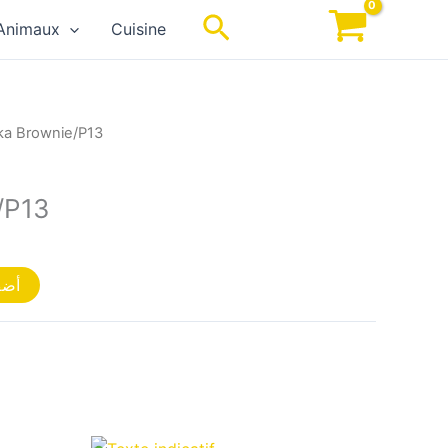
Rechercher
Animaux
Cuisine
lka Brownie/P13
/P13
أضف